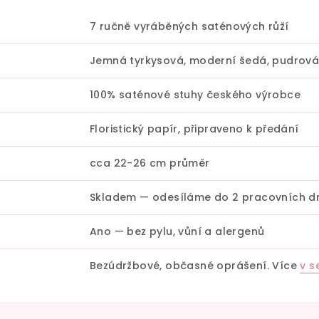
7 ručně vyráběných saténových růží
Jemná tyrkysová, moderní šedá, pudrová
100% saténové stuhy českého výrobce
Floristický papír, připraveno k předání
cca 22-26 cm průměr
Skladem — odesíláme do 2 pracovních d
Ano — bez pylu, vůní a alergenů
Bezúdržbové, občasné oprášení. Více
v s