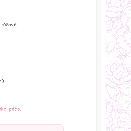
 růžová
nů
ekci péče
.