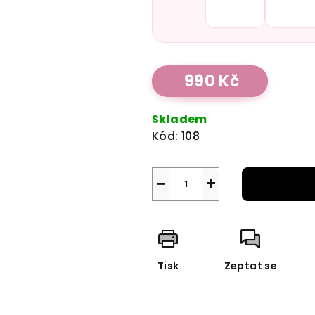
Měrná
990 Kč
cena:
Skladem
Kód:
108
−
+
Tisk
Zeptat se