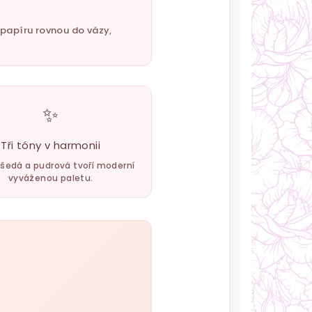
z papíru rovnou do vázy,
✨
Tři tóny v harmonii
 šedá a pudrová tvoří moderní
vyváženou paletu.
u