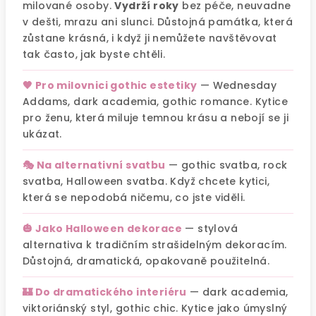
milované osoby.
Vydrží roky
bez péče, neuvadne
v dešti, mrazu ani slunci. Důstojná památka, která
zůstane krásná, i když ji nemůžete navštěvovat
tak často, jak byste chtěli.
🖤 Pro milovnici gothic estetiky
— Wednesday
Addams, dark academia, gothic romance. Kytice
pro ženu, která miluje temnou krásu a nebojí se ji
ukázat.
🎭 Na alternativní svatbu
— gothic svatba, rock
svatba, Halloween svatba. Když chcete kytici,
která se nepodobá ničemu, co jste viděli.
🎃 Jako Halloween dekorace
— stylová
alternativa k tradičním strašidelným dekoracím.
Důstojná, dramatická, opakovaně použitelná.
🏰 Do dramatického interiéru
— dark academia,
viktoriánský styl, gothic chic. Kytice jako úmyslný