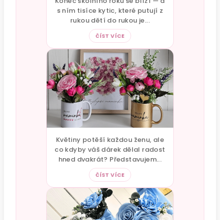
Konec školního roku se blíží — a
s ním tisíce kytic, které putují z
rukou dětí do rukou je...
ČÍST VÍCE
Květiny potěší každou ženu, ale
co kdyby váš dárek dělal radost
hned dvakrát? Představujem...
ČÍST VÍCE