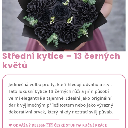
Střední kytice – 13 černých
květů
Jedinečná volba pro ty, kteří hledají odvahu a styl.
Tato luxusní kytice 13 černých růží a jiřin působí
velmi elegantně a tajemně. Ideální jako originální
dar k výjimečným příležitostem nebo jako výrazný
dekorativní prvek, který nikdy neztratí svůj půvab.
🖤 ODVÁŽNÝ DESIGN
🇨🇿 ČESKÉ STUHY
🌸 RUČNÍ PRÁCE