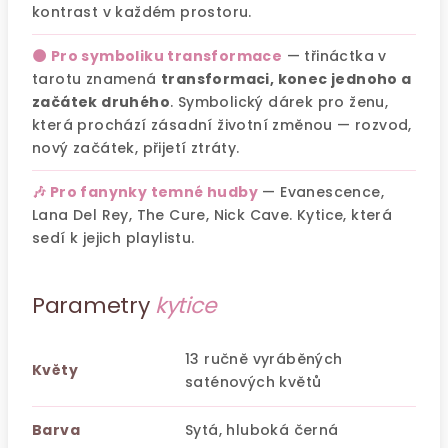
kontrast v každém prostoru.
🌑 Pro symboliku transformace
— třináctka v
tarotu znamená
transformaci, konec jednoho a
začátek druhého
. Symbolický dárek pro ženu,
která prochází zásadní životní změnou — rozvod,
nový začátek, přijetí ztráty.
🎶 Pro fanynky temné hudby
— Evanescence,
Lana Del Rey, The Cure, Nick Cave. Kytice, která
sedí k jejich playlistu.
Parametry
kytice
13 ručně vyráběných
Květy
saténových květů
Barva
Sytá, hluboká černá