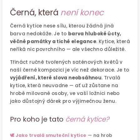
Černá, která
není konec
Černá kytice nese sílu, kterou žádná jiná
barva nedokáže. Je to
barva hluboké úcty,
věčné památky a tiché elegance
. Kytice, která
neříká nic povrchního — ale všechno důležité.
Třináct ručně tvořených saténových květů v
naší černé kompozici je víc než dekorace. Je to
vyjádření, které slova neobsáhnou
. Trvalá
kytice, která neuvadne — ať už zůstane na
hrobě milované osoby, ve vaší ložnici nebo
jako důstojný dárek pro výjimečnou ženu.
Pro koho je tato
černá kytice?
🕊️ Jako trvalá smuteční kytice
— na hrob