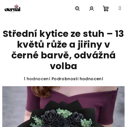
Přejít
na
obsah
Nákupn
Hledat
Přihlášení
Střední kytice ze stuh – 13
košík
květů růže a jiřiny v
černé barvě, odvážná
volba
Průměrné
1 hodnocení
Podrobnosti hodnocení
hodnocení
produktu
je
5,0
z
5
hvězdiček.