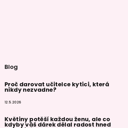
t
í
Blog
Proč darovat učitelce kytici, která
nikdy nezvadne?
12.5.2026
Květiny potěší každou ženu, ale co
kdyby váš dárek dělal radost hned