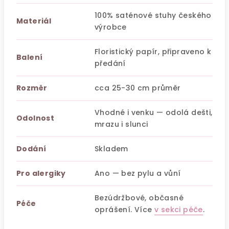
100% saténové stuhy českého
Materiál
výrobce
Floristický papír, připraveno k
Balení
předání
Rozměr
cca 25-30 cm průměr
Vhodné i venku — odolá dešti,
Odolnost
mrazu i slunci
Dodání
Skladem
Pro alergiky
Ano — bez pylu a vůní
Bezúdržbové, občasné
Péče
oprášení. Více
v sekci péče
.