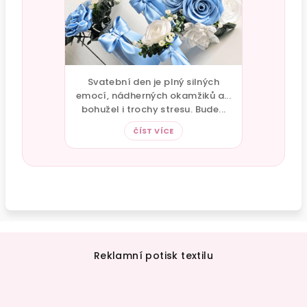
Svatební den je plný silných
emocí, nádherných okamžiků a...
bohužel i trochy stresu. Bude...
ČÍST VÍCE
Z
á
Reklamní potisk textilu
p
a