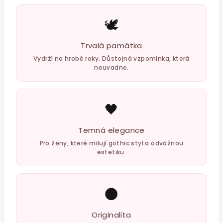
🕊️
Trvalá památka
Vydrží na hrobě roky. Důstojná vzpomínka, která
neuvadne.
🖤
Temná elegance
Pro ženy, které milují gothic styl a odvážnou
estetiku.
🌑
Originalita