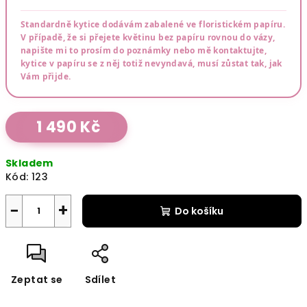
Standardně kytice dodávám zabalené ve floristickém papíru.
V případě, že si přejete květinu bez papíru rovnou do vázy,
napište mi to prosím do poznámky nebo mě kontaktujte,
kytice v papíru se z něj totiž nevyndavá, musí zůstat tak, jak
Vám přijde.
Měrná
1 490 Kč
cena:
Skladem
Kód:
123
−
+
Do košíku
Zeptat se
Sdílet