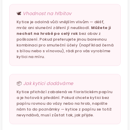
🕊️
Vhodnost na hřbitov
Kytice je odolná vůči vnějším vlivům — déšť,
mráz ani sluneční záření jí neuškodí.
Můžete ji
nechat na hrobě po celý rok
bez obav z
poškození. Pokud preferujete jinou barevnou
kombinaci pro smuteční účely (například černá
s bílou nebo s vínovou), rádi pro vás vyrobíme
kytici na míru.
📦
Jak kytici dodáváme
Kytice přichází zabalená ve floristickém papíru
a je hotová k předání. Pokud chcete kytici bez
papíru rovnou do vázy nebo na hrob, napište
nám to do poznámky — kytice z papíru se totiž
nevyndává, musí zůstat tak, jak přijde.