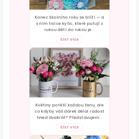
Konec školního roku se blíží — a
s ním tisíce kytic, které putují z
rukou dětí do rukou je...
ČÍST VÍCE
Květiny potěší každou ženu, ale
co kdyby váš dárek dělal radost
hned dvakrát? Představujem...
ČÍST VÍCE