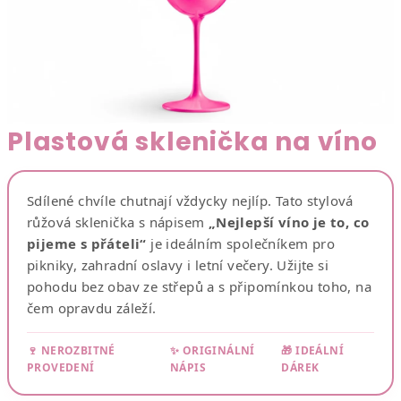
Plastová sklenička na víno
Sdílené chvíle chutnají vždycky nejlíp. Tato stylová
růžová sklenička s nápisem
„Nejlepší víno je to, co
pijeme s přáteli“
je ideálním společníkem pro
pikniky, zahradní oslavy i letní večery. Užijte si
pohodu bez obav ze střepů a s připomínkou toho, na
čem opravdu záleží.
🍷 NEROZBITNÉ
✨ ORIGINÁLNÍ
🎁 IDEÁLNÍ
PROVEDENÍ
NÁPIS
DÁREK