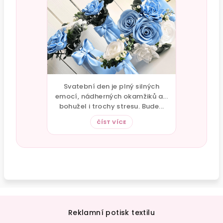
Svatební den je plný silných
emocí, nádherných okamžiků a...
bohužel i trochy stresu. Bude...
ČÍST VÍCE
Z
á
Reklamní potisk textilu