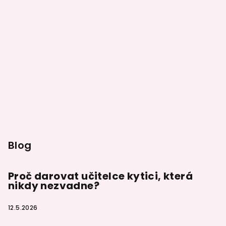
p
a
t
í
Blog
Proč darovat učitelce kytici, která
nikdy nezvadne?
12.5.2026