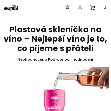
Přejít
na
obsah
Nákupn
Hledat
Přihlášení
Plastová sklenička na
košík
víno – Nejlepší víno je to,
co pijeme s přáteli
Průměrné
Neohodnoceno
Podrobnosti hodnocení
hodnocení
produktu
je
0,0
z
5
hvězdiček.