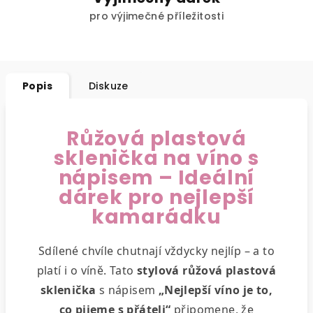
pro výjimečné příležitosti
Popis
Diskuze
Růžová plastová
sklenička na víno s
nápisem – Ideální
dárek pro nejlepší
kamarádku
Sdílené chvíle chutnají vždycky nejlíp – a to
platí i o víně. Tato
stylová růžová plastová
sklenička
s nápisem
„Nejlepší víno je to,
co pijeme s přáteli“
připomene, že