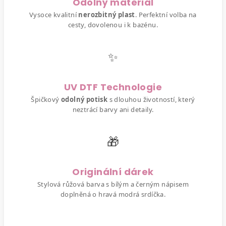
Odolný materiál
Vysoce kvalitní
nerozbitný plast
. Perfektní volba na
cesty, dovolenou i k bazénu.
✨
UV DTF Technologie
Špičkový
odolný potisk
s dlouhou životností, který
neztrácí barvy ani detaily.
🎁
Originální dárek
Stylová růžová barva s bílým a černým nápisem
doplněná o hravá modrá srdíčka.