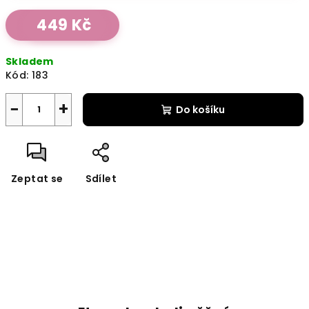
Měrná
449 Kč
cena:
Skladem
Kód:
183
−
+
Do košíku
Zeptat se
Sdílet