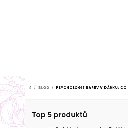
Přejít
na
obsah
/
BLOG
/
PSYCHOLOGIE BAREV V DÁRKU: CO
DOMŮ
P
o
Top 5 produktů
s