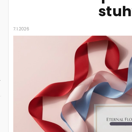
 kontrast
stuh
7.1.2026
 dárek
tříbrnou korunkou