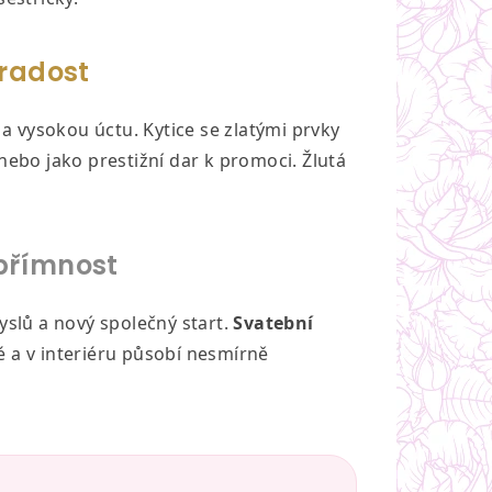
 radost
 a vysokou úctu. Kytice se zlatými prvky
nebo jako prestižní dar k promoci. Žlutá
upřímnost
yslů a nový společný start.
Svatební
 a v interiéru působí nesmírně