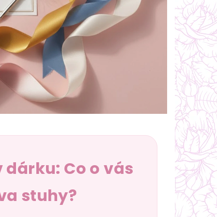
 dárku: Co o vás
va stuhy?