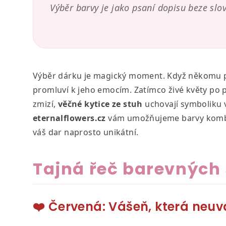
Výběr barvy je jako psaní dopisu beze slov.
Výběr dárku je magický moment. Když někomu pod
promluví k jeho emocím. Zatímco živé květy po p
zmizí,
věčné kytice ze stuh
uchovají symboliku v
eternalflowers.cz
vám umožňujeme barvy kombin
váš dar naprosto unikátní.
Tajná řeč barevných
❤️ Červená: Vášeň, která neu