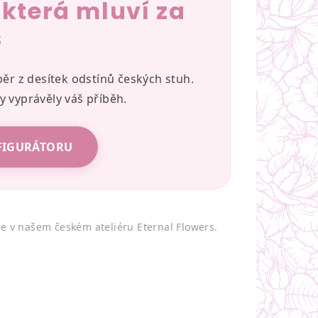
, která mluví za
s
r z desítek odstínů českých stuh.
y vyprávěly váš příběh.
FIGURÁTORU
me v našem českém ateliéru Eternal Flowers.