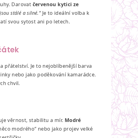
ouhy. Darovat
červenou kytici ze
jsou stálé a silné.“
Je to ideální volba k
atí svou sytost ani po letech.
čátek
přátelství. Je to nejoblíbenější barva
inky nebo jako poděkování kamarádce.
ch chvil.
e věrnost, stabilitu a mír.
Modré
„něco modrého“ nebo jako projev velké
sestřičky.