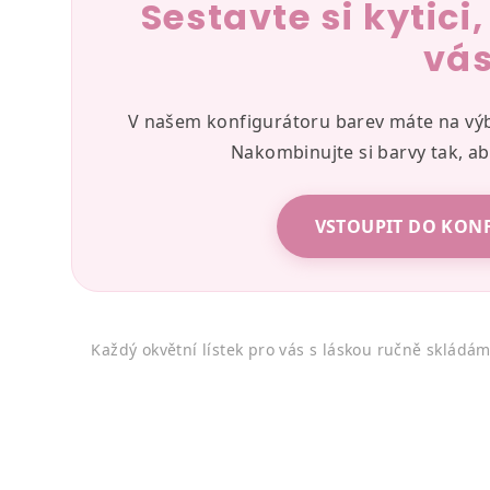
Sestavte si kytici
vá
V našem konfigurátoru barev máte na výbě
Nakombinujte si barvy tak, ab
VSTOUPIT DO KON
Každý okvětní lístek pro vás s láskou ručně skládá