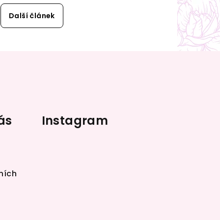
Další článek
ás
Instagram
ních