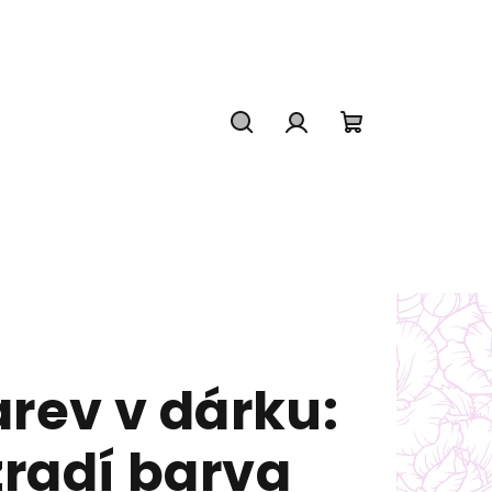
Hledat
Přihlášení
Nákupní
košík
rev v dárku:
zradí barva