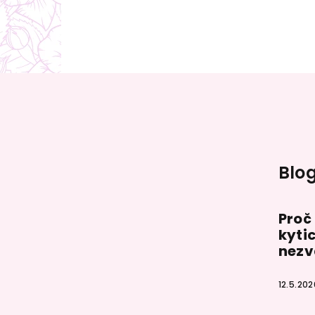
Z
á
p
a
Blo
t
í
Proč
kytic
nezv
12.5.202