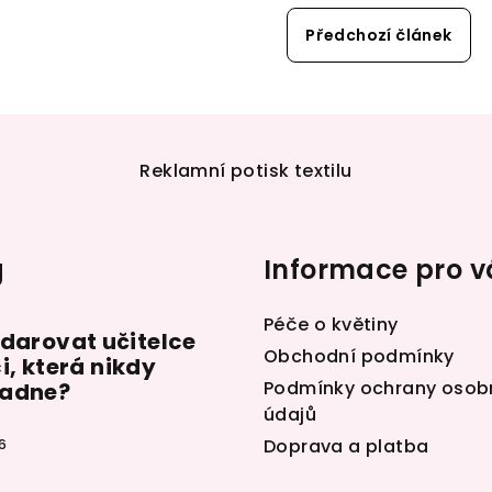
Předchozí článek
Reklamní potisk textilu
g
Informace pro v
Péče o květiny
 darovat učitelce
Obchodní podmínky
i, která nikdy
Podmínky ochrany osob
adne?
údajů
Doprava a platba
6