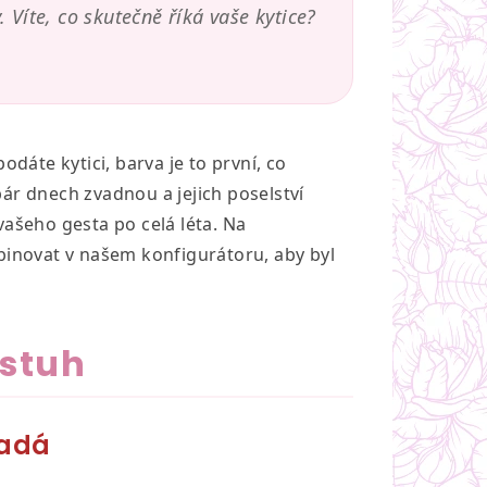
 Víte, co skutečně říká vaše kytice?
áte kytici, barva je to první, co
ár dnech zvadnou a jejich poselství
ašeho gesta po celá léta. Na
ovat v našem konfigurátoru, aby byl
 stuh
vadá