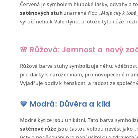
Červená je symbolem hluboké lásky, odvahy a t
saténových stuh
znamená říct:
„Moje city k tobě 
výročí nebo k Valentýnu, protože tyto růže neztr
🌸 Růžová: Jemnost a nový za
Růžová barva stuhy symbolizuje něhu, vděčnost a 
pro dárky k narozeninám, pro novopečené mam
Vyjadřuje obdiv k ženskosti a radost ze společný
💙 Modrá: Důvěra a klid
Modré kytice jsou unikátní. Tato barva symbolizuj
saténové růže
jsou častou volbou nevěst jako 
úcty a poděkování pro paní učitelky a zdravotní 