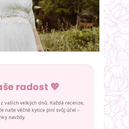
aše radost 💖
y z vašich velkých dnů. Každá recenze,
 naše věčné kytice plní svůj účel –
nky navždy.