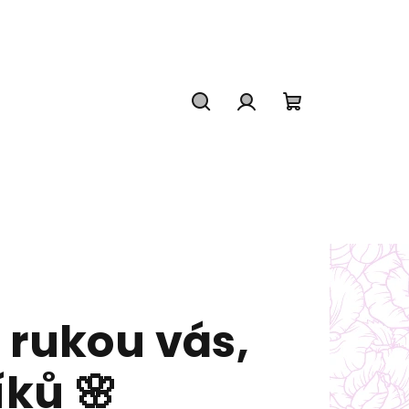
Hledat
Přihlášení
Nákupní
košík
 rukou vás,
ků 🌸