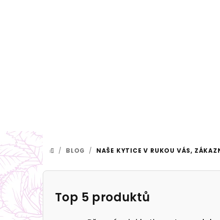
Přejít
na
obsah
/
BLOG
/
NAŠE KYTICE V RUKOU VÁS, ZÁKAZN
DOMŮ
P
o
Top 5 produktů
s