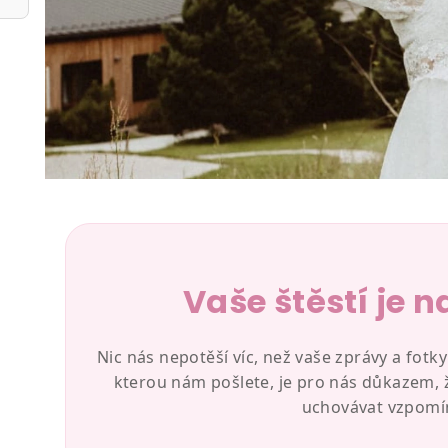
Vaše štěstí je n
Nic nás nepotěší víc, než vaše zprávy a fotk
kterou nám pošlete, je pro nás důkazem, že
uchovávat vzpomí