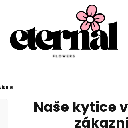
ÍKŮ 🌸
Naše kytice v
zákazní