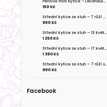
Pěnová mini kytice – Levandulová klíčenka
t
150 Kč
r
Střední kytice ze stuh – 7 růží červená a růžová, dárek od srdce
990 Kč
a
n
Střední kytice ze stuh – 13 květů jiřiny, růže a kopretiny v modré, žluté, růžové a krémové
1 250 Kč
n
Střední kytice ze stuh – 17 květů růže, jiřiny a plumérie ve světlé a tmavě modré
í
1 390 Kč
p
Střední kytice ze stuh – 7 růží světle modrá se třpytkami,
a
990 Kč
n
e
Facebook
l