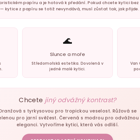
loristickém papíru a je hotová k předání. Pokud chcete kytici be
kytice z papíru se totiž nevyndává, musí zůstat tak, jak přijde.
🌊
Slunce a moře
s
Středomořská estetika. Dovolená v
Van 
m.
jedné malé kytici.
pod
Chcete
jiný odvážný kontrast?
Oranžová s tyrkysovou pro tropickou veselost. Růžová se
elenou pro jarní svěžest. Červená s modrou pro odvážnou
eleganci. Vytvoříme kytici, která vás odliší.