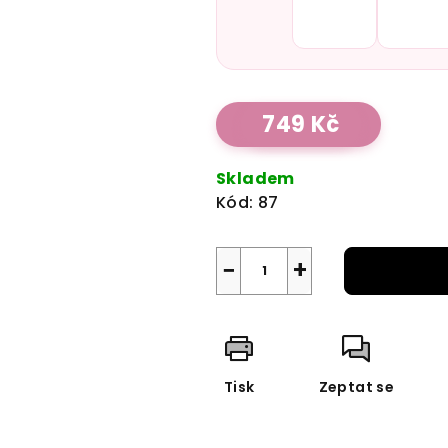
Měrná
749 Kč
cena:
Skladem
Kód:
87
−
+
Tisk
Zeptat se