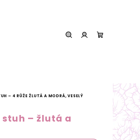
Hledat
Přihlášení
Nákupní
košík
TUH – 4 RŮŽE ŽLUTÁ A MODRÁ, VESELÝ
 stuh – žlutá a