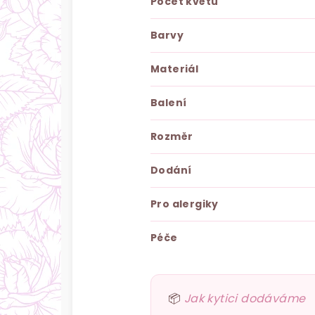
Počet květů
Barvy
Materiál
Balení
Rozměr
Dodání
Pro alergiky
Péče
📦
Jak kytici dodáváme