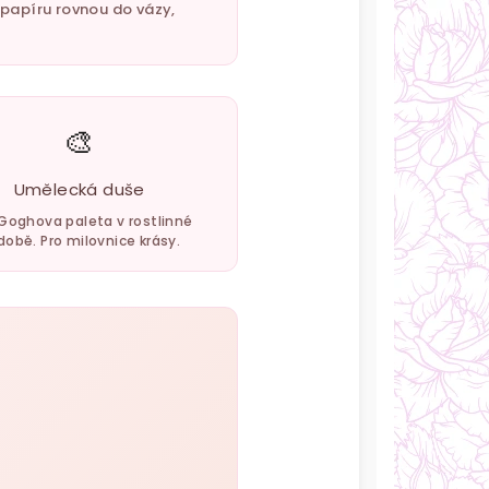
z papíru rovnou do vázy,
🎨
Umělecká duše
Goghova paleta v rostlinné
obě. Pro milovnice krásy.