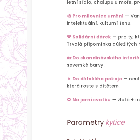
letní sídlo, chalupu u moře, 
🎨 Pro milovnice umění
— Van 
intelektuální, kulturní ženu.
💙 Solidární dárek
— pro ty, kt
Trvalá připomínka důležitých 
🏡 Do skandinávského interié
severské barvy.
👧 Do dětského pokoje
— neutr
která roste s dítětem.
🌻 Na jarní svatbu
— žlutá + m
Parametry
kytice