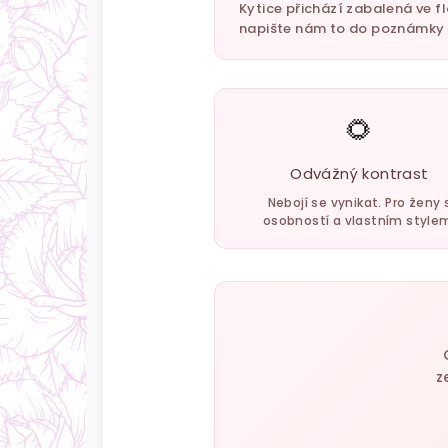
Kytice přichází zabalená ve f
napište nám to do poznámky — 
🌻
Odvážný kontrast
Nebojí se vynikat. Pro ženy 
osobností a vlastním style
z