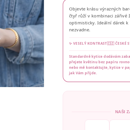
Objevte krásu výrazných bare
čtyř růží v kombinaci zářivé
optimisticky. Ideální dárek k
nezvadne.
✨ VESELÝ KONTRAST
🇨🇿 ČESKÉ 
Standardně kytice dodávám zabale
přejete květinu bez papíru rovn
nebo mě kontaktujte, kytice v pap
jak Vám přijde.
NAŠI Z