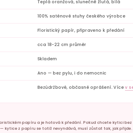
Teplá oranžová, slunečně žlutá, bílá
100% saténové stuhy českého výrobce
Floristický papír, připraveno k předání
cca 18-22 cm průměr
Skladem
Ano — bez pylu, i do nemocnic
Bezúdržbové, občasné oprášení. Více
v s
loristickém papíru a je hotová k předání. Pokud chcete kytici be
kytice z papíru se totiž nevyndává, musí zůstat tak, jak přijde.