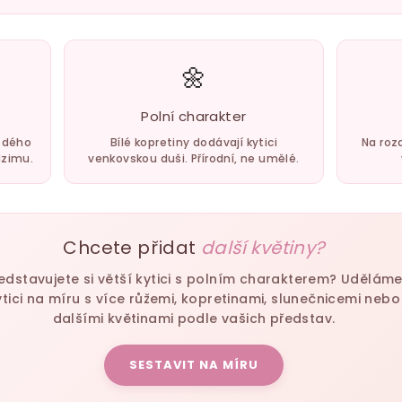
🌼
Polní charakter
aždého
Bílé kopretiny dodávají kytici
Na roz
dzimu.
venkovskou duši. Přírodní, ne umělé.
Chcete přidat
další květiny?
edstavujete si větší kytici s polním charakterem? Udělám
ytici na míru s více růžemi, kopretinami, slunečnicemi nebo
dalšími květinami podle vašich představ.
SESTAVIT NA MÍRU