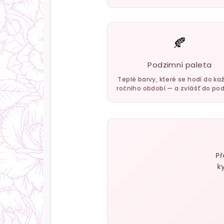
🍂
Podzimní paleta
Teplé barvy, které se hodí do k
ročního období — a zvlášť do po
Př
k