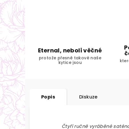
P
Eternal, neboli věčné
č
protože přesně takové naše
kter
kytice jsou
Popis
Diskuze
Čtyři ručně vyráběné saténo