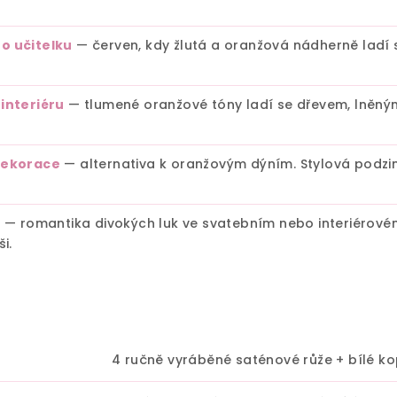
ro učitelku
— červen, kdy žlutá a oranžová nádherně ladí 
 interiéru
— tlumené oranžové tóny ladí se dřevem, lněným
 dekorace
— alternativa k oranžovým dýním. Stylová podzim
c
— romantika divokých luk ve svatebním nebo interiérovém 
i.
4 ručně vyráběné saténové růže + bílé ko