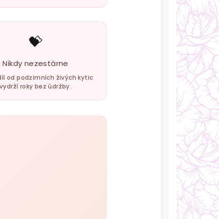
💝
Nikdy nezestárne
díl od podzimních živých kytic
vydrží roky bez údržby.
e