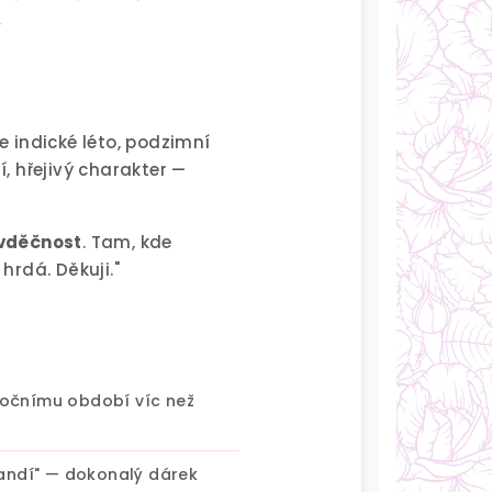
.
e indické léto, podzimní
, hřejivý charakter —
 vděčnost
. Tam, kde
hrdá. Děkuji."
k ročnímu období víc než
andí" — dokonalý dárek