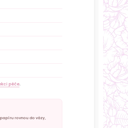
ekci péče
.
z papíru rovnou do vázy,