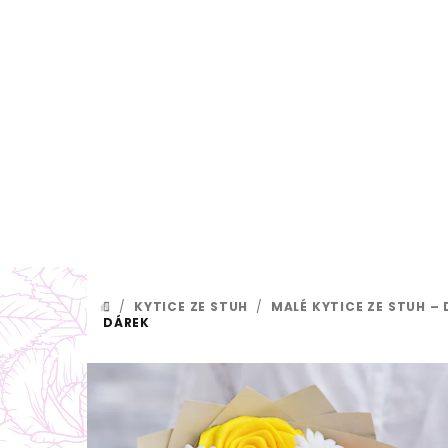
Přejít
na
obsah
/
KYTICE ZE STUH
/
MALÉ KYTICE ZE STUH –
DOMŮ
DÁREK