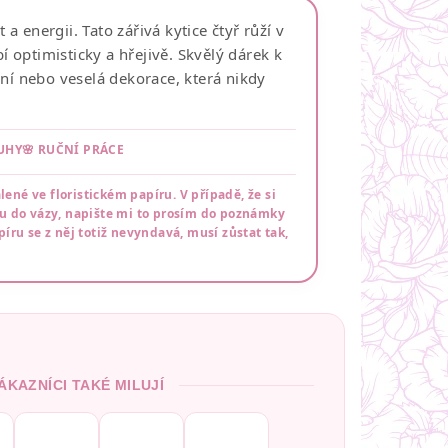
a energii. Tato zářivá kytice čtyř růží v
 optimisticky a hřejivě. Skvělý dárek k
í nebo veselá dekorace, která nikdy
TUHY
🌸 RUČNÍ PRÁCE
né ve floristickém papíru. V případě, že si
ou do vázy, napište mi to prosím do poznámky
íru se z něj totiž nevyndavá, musí zůstat tak,
ÁKAZNÍCI TAKÉ MILUJÍ