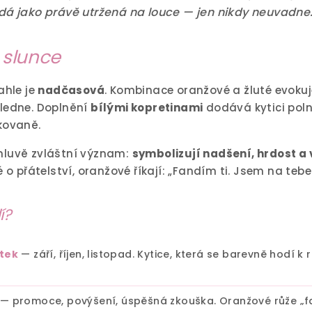
dá jako právě utržená na louce — jen nikdy neuvadne
 slunce
ahle je
nadčasová
. Kombinace oranžové a žluté evokuj
oledne. Doplnění
bílými kopretinami
dodává kytici polní
kovaně.
mluvě zvláštní význam:
symbolizují nadšení, hrdost a
 o přátelství, oranžové říkají: „Fandím ti. Jsem na tebe 
í?
átek
— září, říjen, listopad. Kytice, která se barevně hodí 
— promoce, povýšení, úspěšná zkouška. Oranžové růže „f