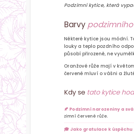
Podzimní kytice, která vypa
Barvy
podzimního
Některé kytice jsou módní. T
louky a teplo pozdního odp
působí přirozeně, ne vyuměl
Oranžové růže mají v květo
červené mluví o vášni a žluté
Kdy se
tato kytice hod
🍂 Podzimní narozeniny a sv
zimní červené růže.
🎓 Jako gratulace k úspěchu