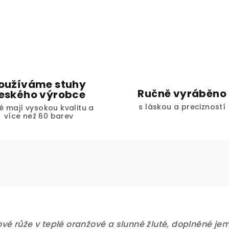
oužíváme stuhy
Ručně vyráběno
eského výrobce
s láskou a precizností
é mají vysokou kvalitu a
více než 60 barev
vé růže v teplé oranžové a slunné žluté, doplněné je