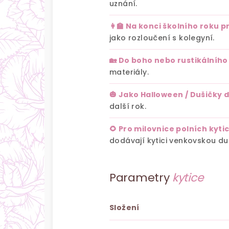
uznání.
👩‍🏫 Na konci školního roku p
jako rozloučení s kolegyní.
🏡 Do boho nebo rustikálního
materiály.
🎃 Jako Halloween / Dušičky
další rok.
🌻 Pro milovnice polních kyti
dodávají kytici venkovskou duš
Parametry
kytice
Složení