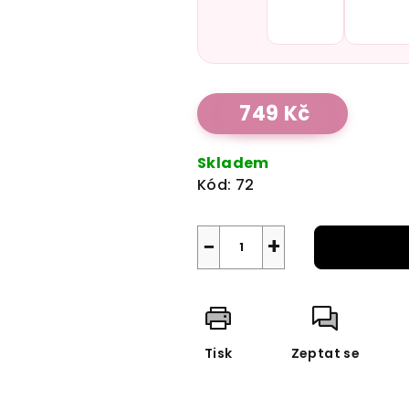
Měrná
749 Kč
cena:
Skladem
Kód:
72
−
+
Tisk
Zeptat se