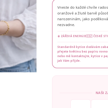
Vneste do každé chvíle radost 
oranžové a žluté barvě působí
narozeninám, jako poděkován
nezvadne.
☀️ ZÁŘIVÁ ENERGIE
🇨🇿 ČESKÉ S
Standardně kytice dodávám zabale
přejete květinu bez papíru rovn
nebo mě kontaktujte, kytice v pap
jak Vám přijde.
NAŠI Z