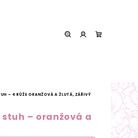
Hledat
Přihlášení
Nákupní
košík
TUH – 4 RŮŽE ORANŽOVÁ A ŽLUTÁ, ZÁŘIVÝ
 stuh – oranžová a